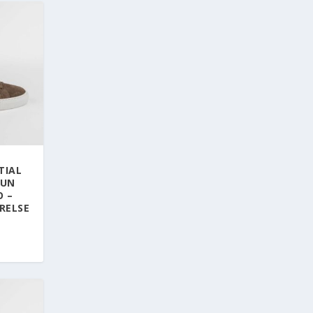
TIAL
RUN
O –
RELSE