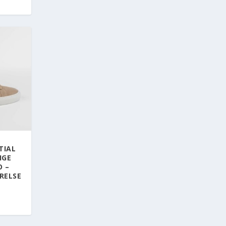
TIAL
IGE
O –
RELSE