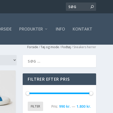
ORSIDE
PRODUKTER
INFO
KONTAKT
Forside
/
Tøj og mode
/
Fodtøj
/ Sneakers herrer
FILTRER EFTER PRIS
Pris:
990 kr.
—
1.800 kr.
FILTER