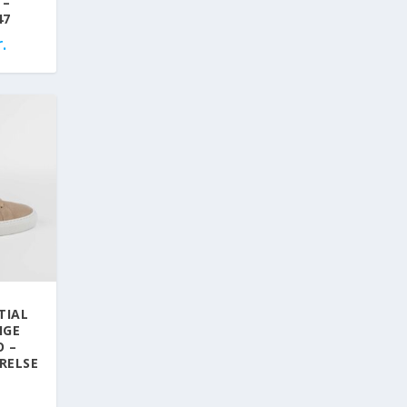
 –
47
.
TIAL
IGE
O –
RELSE