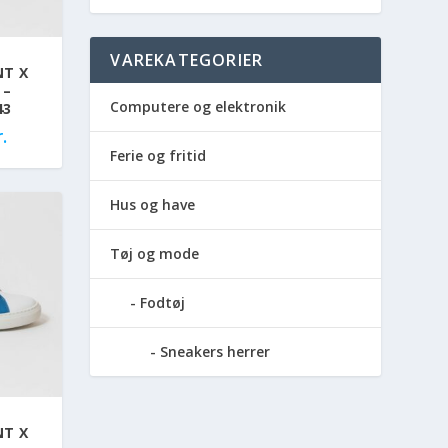
VAREKATEGORIER
NT X
 –
Computere og elektronik
43
.
Ferie og fritid
Hus og have
Tøj og mode
Fodtøj
Sneakers herrer
NT X