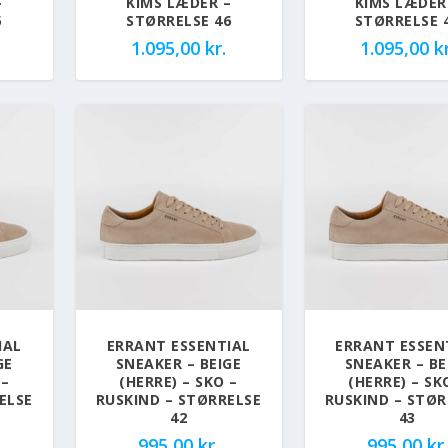
–
KIMS LÆDER –
KIMS LÆDER
5
STØRRELSE 46
STØRRELSE 
1.095,00
kr.
1.095,00
kr
IAL
ERRANT ESSENTIAL
ERRANT ESSEN
GE
SNEAKER – BEIGE
SNEAKER – BE
 –
(HERRE) – SKO –
(HERRE) – SK
ELSE
RUSKIND – STØRRELSE
RUSKIND – STØR
42
43
995,00
kr.
995,00
kr.