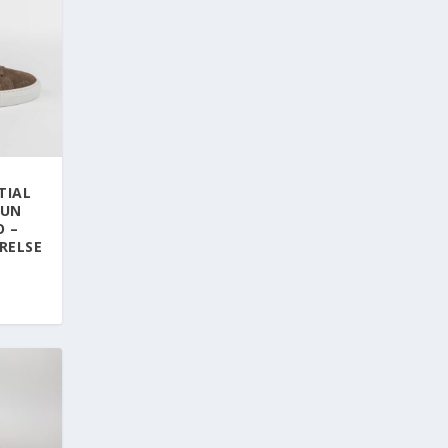
TIAL
RUN
O –
RELSE