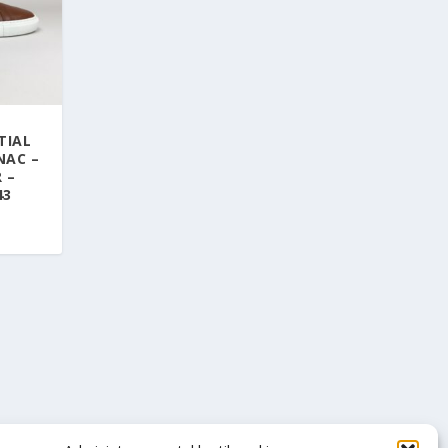
TIAL
NAC –
 –
43