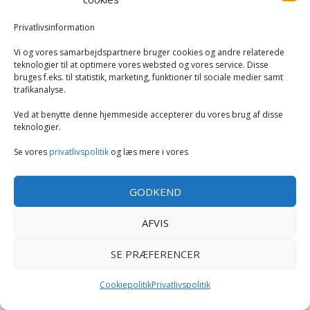
Privatlivsinformation
Ferie og fritid
Vi og vores samarbejdspartnere bruger cookies og andre relaterede
Hus og have
teknologier til at optimere vores websted og vores service. Disse
bruges f.eks. til statistik, marketing, funktioner til sociale medier samt
trafikanalyse.
Tøj og mode
Ved at benytte denne hjemmeside accepterer du vores brug af disse
teknologier.
Fodtøj
Se vores
privatlivspolitik
og læs mere i vores
GODKEND
Copyright GearExperten.dk -
-
Cookie politik
Privatlivspolitik
AFVIS
SE PRÆFERENCER
Cookiepolitik
Privatlivspolitik