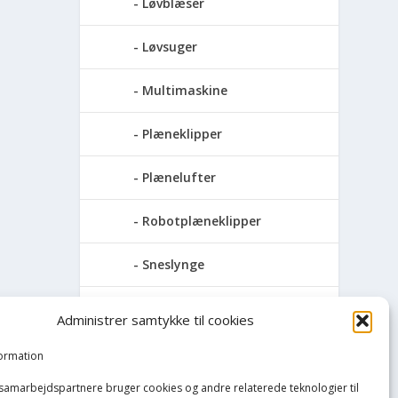
Løvblæser
Løvsuger
Multimaskine
Plæneklipper
Plænelufter
Robotplæneklipper
Sneslynge
Trimmersnøre
Administrer samtykke til cookies
Hvidevarer
formation
 samarbejdspartnere bruger cookies og andre relaterede teknologier til
Køkken