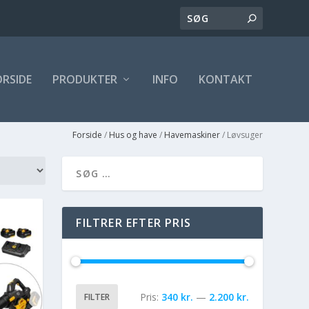
ORSIDE
PRODUKTER
INFO
KONTAKT
Forside
/
Hus og have
/
Havemaskiner
/ Løvsuger
FILTRER EFTER PRIS
Pris:
340 kr.
—
2.200 kr.
FILTER