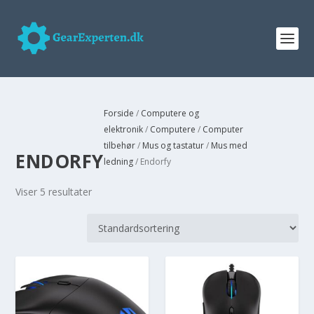
Forside
/
Computere og
elektronik
/
Computere
/
Computer
tilbehør
/
Mus og tastatur
/
Mus med
ENDORFY
ledning
/ Endorfy
Viser 5 resultater