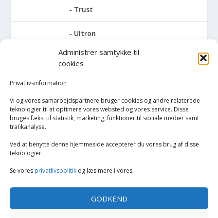
Trust
Ultron
Administrer samtykke til
V7
cookies
Verbatim
Privatlivsinformation
Vi og vores samarbejdspartnere bruger cookies og andre relaterede
Zalman
teknologier til at optimere vores websted og vores service. Disse
bruges f.eks. til statistik, marketing, funktioner til sociale medier samt
trafikanalyse.
Trådløse mus
Ved at benytte denne hjemmeside accepterer du vores brug af disse
PC/bærbar
teknologier.
Se vores
privatlivspolitik
og læs mere i vores
Ferie og fritid
GODKEND
Hus og have