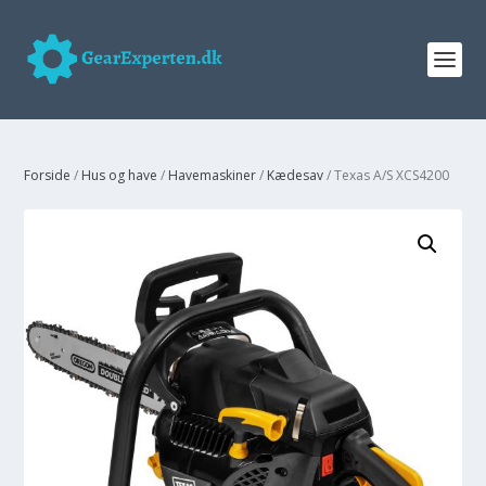
Forside
/
Hus og have
/
Havemaskiner
/
Kædesav
/ Texas A/S XCS4200