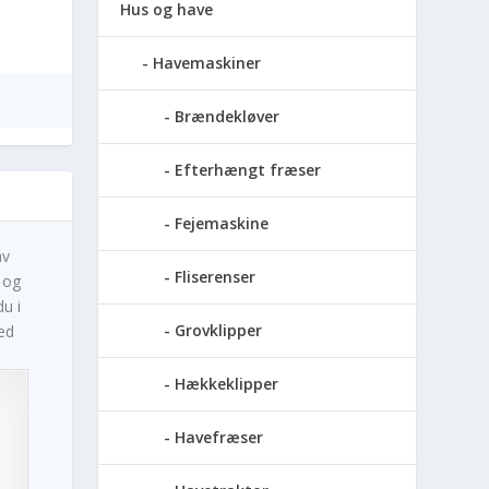
Hus og have
Havemaskiner
Brændekløver
Efterhængt fræser
Fejemaskine
av
Fliserenser
 og
u i
Grovklipper
ed
Hækkeklipper
Havefræser