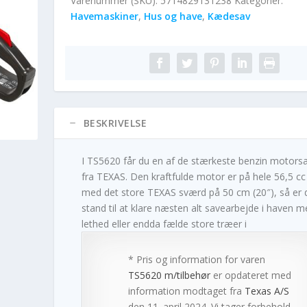
Varenummer (SKU):
5714829131238
Kategorier:
Havemaskiner
,
Hus og have
,
Kædesav
BESKRIVELSE
I TS5620 får du en af de stærkeste benzin motors
fra TEXAS. Den kraftfulde motor er på hele 56,5 cc
med det store TEXAS sværd på 50 cm (20″), så er d
stand til at klare næsten alt savearbejde i haven m
lethed eller endda fælde store træer i
* Pris og information for varen
TS5620 m/tilbehør
er opdateret med
information modtaget fra
Texas A/S
den 11. april 2024. Vi tager forbehold