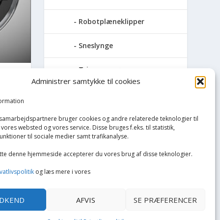
Robotplæneklipper
Sneslynge
Trimmersnøre
Administrer samtykke til cookies
2PT
Hvidevarer
formation
Køkken
 samarbejdspartnere bruger cookies og andre relaterede teknologier til
vores websted og vores service. Disse bruges f.eks. til statistik,
unktioner til sociale medier samt trafikanalyse.
Opvarmning
tte denne hjemmeside accepterer du vores brug af disse teknologier.
Rengøring
vatlivspolitik
og læs mere i vores
Tøj og mode
DKEND
AFVIS
SE PRÆFERENCER