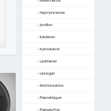
Havetraktor
Højtryksrenser
Jordbor
Kædesav
Kantskærer
Løvblæser
Løvsuger
Multimaskine
Plæneklipper
Plænelufter