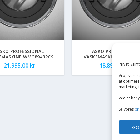
SKO PROFESSIONAL
ASKO PROFESSIONAL
EMASKINE WMC8943PCS
VASKEMASKINE WMC674
Privatlivsin
21.995,00
kr.
18.895,00
kr.
Vi og vores
at optimere 
marketing, f
Ved at beny
Se vores
pri
GO