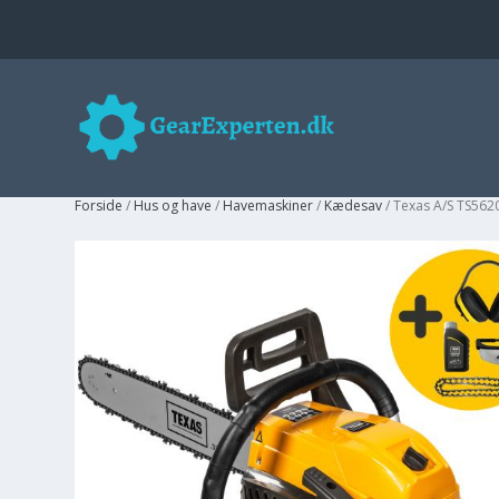
Forside
/
Hus og have
/
Havemaskiner
/
Kædesav
/ Texas A/S TS562