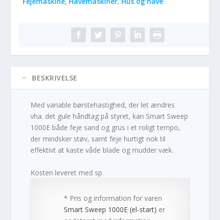
Fejemaskine
,
Havemaskiner
,
Hus og have
BESKRIVELSE
Med variable børstehastighed, der let ændres
vha. det gule håndtag på styret, kan Smart Sweep
1000E både feje sand og grus i et roligt tempo,
der mindsker støv, samt feje hurtigt nok til
effektivt at kaste våde blade og mudder væk.
Kosten leveret med sp
* Pris og information for varen
Smart Sweep 1000E (el-start)
er