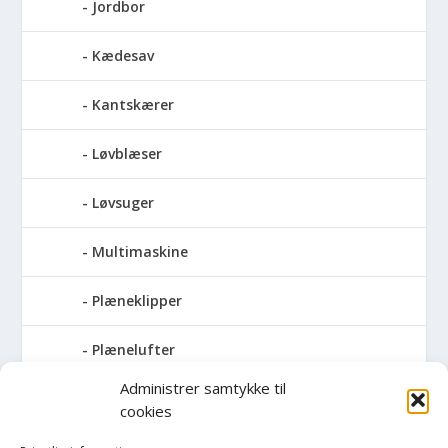
Jordbor
Kædesav
Kantskærer
Løvblæser
Løvsuger
Multimaskine
Plæneklipper
Plænelufter
Administrer samtykke til
Robotplæneklipper
cookies
Sneslynge