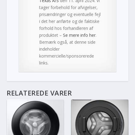
Texas A/S
den 11. april 2024. Vi
tager forbehold for afvigelser,
prisændringer og eventuelle fejl
i det her anførte og de faktiske
forhold hos forhandleren af
produktet –
Se mere info her
.
Bemærk også, at denne side
indeholder
kommercielle/sponsorerede
links.
RELATEREDE VARER