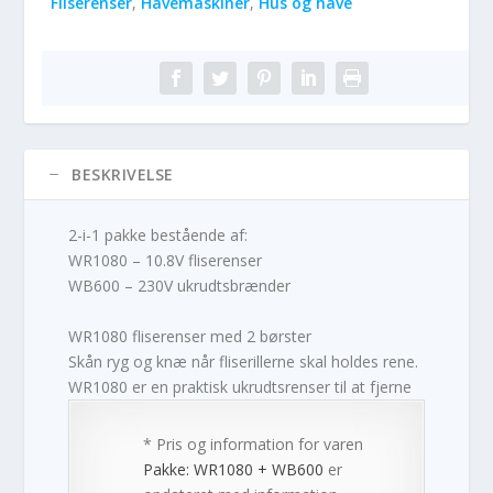
Fliserenser
,
Havemaskiner
,
Hus og have
BESKRIVELSE
2-i-1 pakke bestående af:
WR1080 – 10.8V fliserenser
WB600 – 230V ukrudtsbrænder
WR1080 fliserenser med 2 børster
Skån ryg og knæ når fliserillerne skal holdes rene.
WR1080 er en praktisk ukrudtsrenser til at fjerne
* Pris og information for varen
Pakke: WR1080 + WB600
er