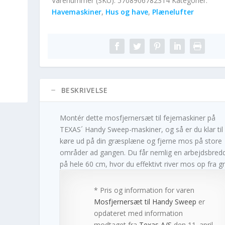
Varenummer (SKU):
5708906782314
Kategorier:
Havemaskiner
,
Hus og have
,
Plænelufter
BESKRIVELSE
Montér dette mosfjernersæt til fejemaskiner på
TEXAS´ Handy Sweep-maskiner, og så er du klar til 
køre ud på din græsplæne og fjerne mos på store
områder ad gangen. Du får nemlig en arbejdsbred
på hele 60 cm, hvor du effektivt river mos op fra gr
* Pris og information for varen
Mosfjernersæt til Handy Sweep
er
opdateret med information
modtaget fra
Texas A/S
den 11. april