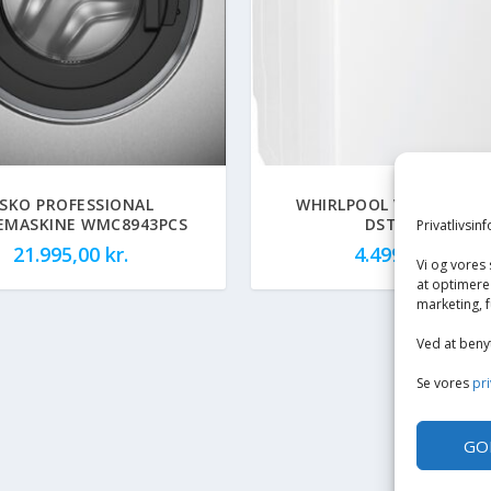
SKO PROFESSIONAL
WHIRLPOOL VASKEMASK
EMASKINE WMC8943PCS
DST7000N
Privatlivsin
21.995,00
kr.
4.499,00
kr.
Vi og vores
at optimere 
marketing, f
Ved at beny
Se vores
pri
GO