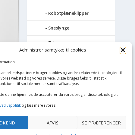
Robotplæneklipper
Sneslynge
Trimmersnøre
Administrer samtykke til cookies
INE
Hvidevarer
formation
Køkken
 samarbejdspartnere bruger cookies og andre relaterede teknologier til
vores websted og vores service. Disse bruges f.eks. til statistik,
unktioner til sociale medier samt trafikanalyse.
Opvarmning
tte denne hjemmeside accepterer du vores brug af disse teknologier.
Rengøring
vatlivspolitik
og læs mere i vores
Tøj og mode
DKEND
AFVIS
SE PRÆFERENCER