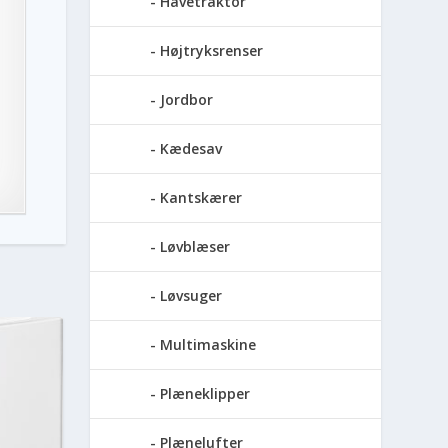
Havetraktor
Højtryksrenser
Jordbor
Kædesav
Kantskærer
Løvblæser
Løvsuger
Multimaskine
Plæneklipper
Plænelufter