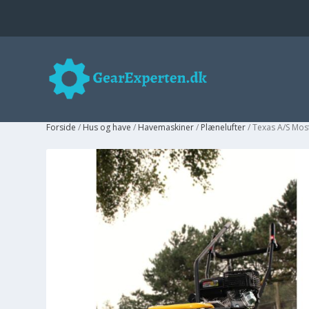
Forside
/
Hus og have
/
Havemaskiner
/
Plænelufter
/ Texas A/S Mos