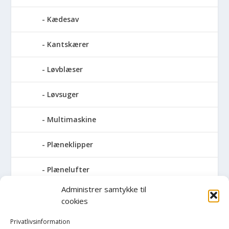
Kædesav
Kantskærer
Løvblæser
Løvsuger
Multimaskine
Plæneklipper
Plænelufter
Administrer samtykke til
Robotplæneklipper
cookies
Sneslynge
Privatlivsinformation