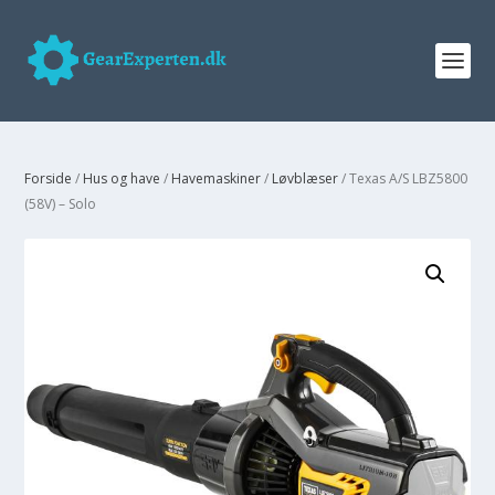
Forside
/
Hus og have
/
Havemaskiner
/
Løvblæser
/ Texas A/S LBZ5800
(58V) – Solo