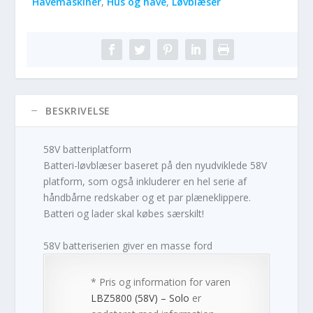
Havemaskiner
,
Hus og have
,
Løvblæser
BESKRIVELSE
58V batteriplatform
Batteri-løvblæser baseret på den nyudviklede 58V
platform, som også inkluderer en hel serie af
håndbårne redskaber og et par plæneklippere.
Batteri og lader skal købes særskilt!
58V batteriserien giver en masse ford
* Pris og information for varen
LBZ5800 (58V) – Solo
er