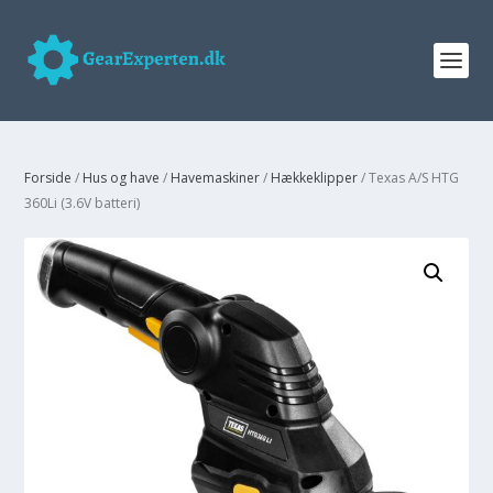
Forside
/
Hus og have
/
Havemaskiner
/
Hækkeklipper
/ Texas A/S HTG
360Li (3.6V batteri)