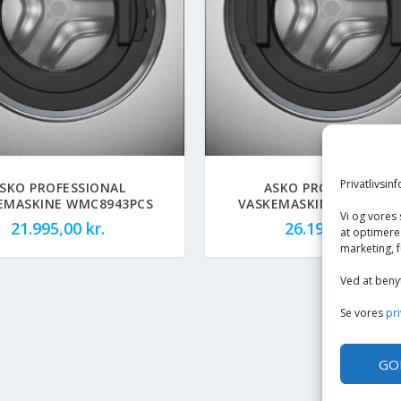
Privatlivsin
SKO PROFESSIONAL
ASKO PROFESSIONAL
EMASKINE WMC8943PCS
VASKEMASKINE WMC6767
Vi og vores
21.995,00
kr.
26.195,00
kr.
at optimere 
marketing, f
Ved at beny
Se vores
pri
GO