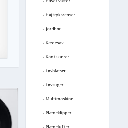
Havetraktor
Højtryksrenser
Jordbor
Kædesav
Kantskærer
Løvblæser
Løvsuger
Multimaskine
Plæneklipper
Plænelufter