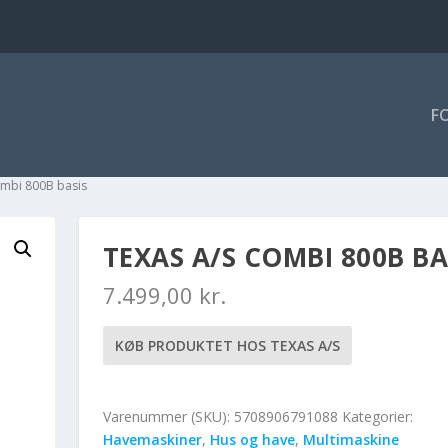
F
ombi 800B basis
TEXAS A/S COMBI 800B BA
7.499,00
kr.
KØB PRODUKTET HOS TEXAS A/S
Varenummer (SKU):
5708906791088
Kategorier:
Havemaskiner
,
Hus og have
,
Multimaskine