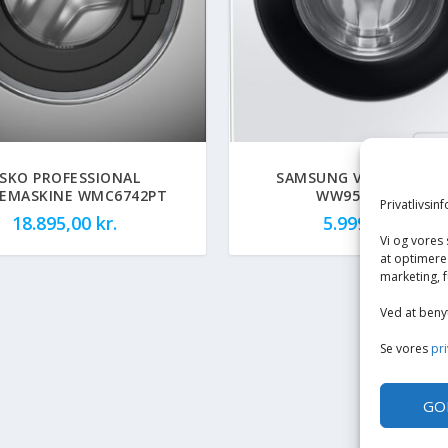
SKO PROFESSIONAL
SAMSUNG VASKEMASKI
EMASKINE WMC6742PT
WW95TA047AE
Privatlivsin
18.895,00
kr.
5.999,00
kr.
Vi og vores
at optimere 
marketing, f
Ved at beny
Se vores
pri
GO