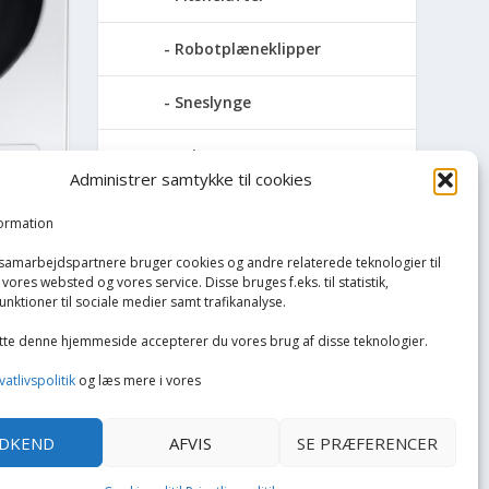
Robotplæneklipper
Sneslynge
Trimmersnøre
Administrer samtykke til cookies
NE
Hvidevarer
formation
Køkken
 samarbejdspartnere bruger cookies og andre relaterede teknologier til
vores websted og vores service. Disse bruges f.eks. til statistik,
unktioner til sociale medier samt trafikanalyse.
Opvarmning
tte denne hjemmeside accepterer du vores brug af disse teknologier.
Rengøring
vatlivspolitik
og læs mere i vores
Tøj og mode
DKEND
AFVIS
SE PRÆFERENCER