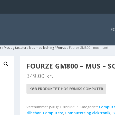
F
r
/
Mus og tastatur
/
Mus med ledning
/
Fourze
/ Fourze GM800 – mus – sort
FOURZE GM800 – MUS – S
349,00
kr.
KØB PRODUKTET HOS FØNIKS COMPUTER
Varenummer (SKU):
F20996695
Kategorier:
Compute
tilbehør
,
Computere
,
Computere og elektronik
,
F