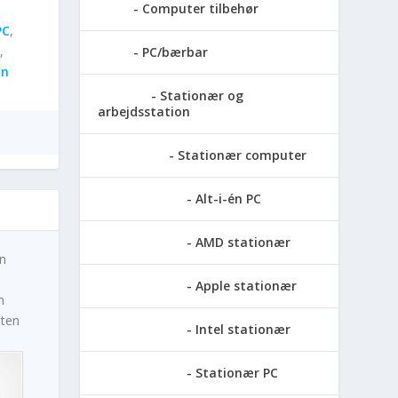
Computer tilbehør
PC
,
,
PC/bærbar
on
Stationær og
arbejdsstation
Stationær computer
Alt-i-én PC
AMD stationær
én
Apple stationær
n
eten
Intel stationær
Stationær PC