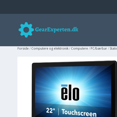
Forside
/
Computere og elektronik
/
Computere
/
PC/bærbar
/
Stat