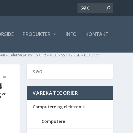
ORSIDE
PRODUKTER
INFO
KONTAKT
t-i-én – Celeron J4105 1.5 GHz – 4 GB – SSD 128 GB – LED 21.5″
 –
4
VAREKATEGORIER
5″
Computere og elektronik
Computere