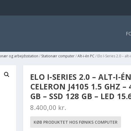
F
ionær og arbejdsstation
/
Stationær computer
/
Alt-i-én PC
/ Elo I-Series 2.0 – al
ELO I-SERIES 2.0 – ALT-I-ÉN
CELERON J4105 1.5 GHZ – 
GB – SSD 128 GB – LED 15.
8.400,00
kr.
KØB PRODUKTET HOS FØNIKS COMPUTER