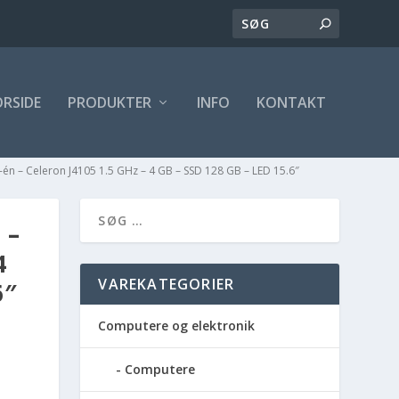
ORSIDE
PRODUKTER
INFO
KONTAKT
t-i-én – Celeron J4105 1.5 GHz – 4 GB – SSD 128 GB – LED 15.6″
 –
4
VAREKATEGORIER
6″
Computere og elektronik
Computere