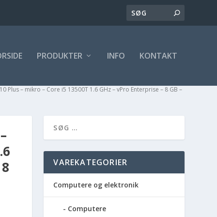
ORSIDE
PRODUKTER
INFO
KONTAKT
010 Plus – mikro – Core i5 13500T 1.6 GHz – vPro Enterprise – 8 GB –
–
.6
VAREKATEGORIER
 8
Computere og elektronik
Computere