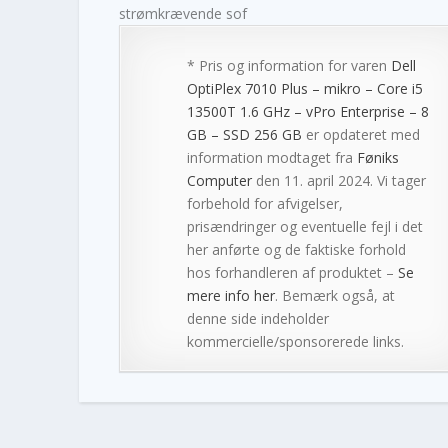
strømkrævende sof
* Pris og information for varen
Dell
OptiPlex 7010 Plus – mikro – Core i5
13500T 1.6 GHz – vPro Enterprise – 8
GB – SSD 256 GB
er opdateret med
information modtaget fra
Føniks
Computer
den 11. april 2024. Vi tager
forbehold for afvigelser,
prisændringer og eventuelle fejl i det
her anførte og de faktiske forhold
hos forhandleren af produktet –
Se
mere info her
. Bemærk også, at
denne side indeholder
kommercielle/sponsorerede links.