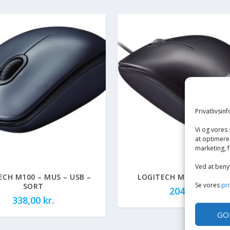
Privatlivsin
Vi og vores
at optimere 
marketing, f
Ved at beny
ECH M100 – MUS – USB –
LOGITECH M90 – MUS – 
Se vores
pri
SORT
204,00
kr.
338,00
kr.
GO