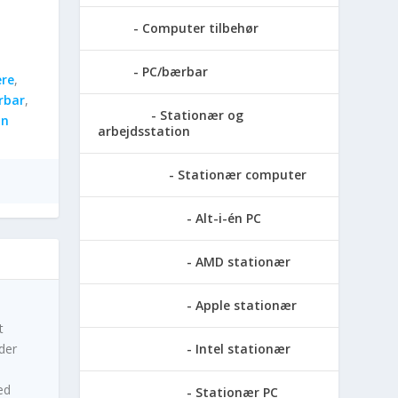
Computer tilbehør
PC/bærbar
re
,
rbar
,
Stationær og
on
arbejdsstation
Stationær computer
Alt-i-én PC
AMD stationær
Apple stationær
t
der
Intel stationær
ed
Stationær PC