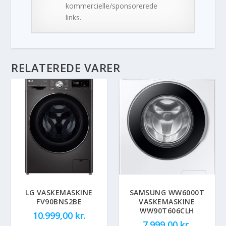
kommercielle/sponsorerede
links.
RELATEREDE VARER
LG VASKEMASKINE
SAMSUNG WW6000T
FV90BNS2BE
VASKEMASKINE
WW90T606CLH
10.999,00
kr.
7.999,00
kr.