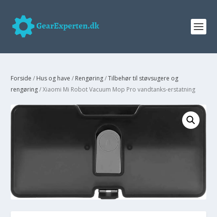
Forside
/
Hus og have
/
Rengøring
/
Tilbehør til støvsugere og
rengøring
/ Xiaomi Mi Robot Vacuum Mop Pro vandtanks-erstatning