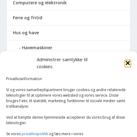
Computere og elektronik
Ferie og fritid
Hus og have
Havemaskiner
Administrer samtykke til
Hvidevarer
cookies
Køkken
Privatlivsinformation
Vi og vores samarbejdspartnere bruger cookies og andre relaterede
Opvarmning
teknologier til at optimere vores websted og vores service. Disse
bruges f.eks. til statistik, marketing, funktioner til sociale medier samt
trafikanalyse.
Rengøring
Ved at benytte denne hjemmeside accepterer du vores brug af disse
Robotstøvsugere
teknologier.
Se vores
privatlivspolitik
og læs mere i vores