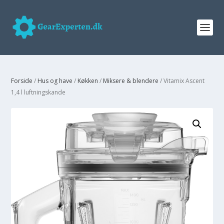
Forside
/
Hus og have
/
Køkken
/
Miksere & blendere
/ Vitamix Ascent
1,4 l luftningskande