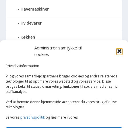
Havemaskiner
Hvidevarer
Køkken
Administrer samtykke til
Elkedler
cookies
Kaffemaskiner
Privatlivsinformation
Vi og vores samarbejdspartnere bruger cookies og andre relaterede
Køkkenmaskiner og tilbehør
teknologier til at optimere vores websted og vores service. Disse
bruges f.eks. til statistik, marketing, funktioner til sociale medier samt
trafikanalyse.
Køkkenvægte
Ved at benytte denne hjemmeside accepterer du vores brug af disse
Miksere & blendere
teknologier.
Se vores
privatlivspolitik
og læs mere i vores
Opvarmning