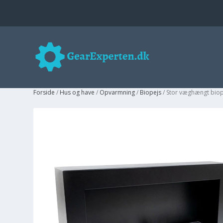
Forside
/
Hus og have
/
Opvarmning
/
Biopejs
/ Stor væghængt biop