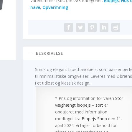
Varenummer (SKU):
30783
Kategorier:
Biopejs
,
Hus 
have
,
Opvarmning
BESKRIVELSE
Smuk og elegant bioethanolpejs, som passer perf
til minimalistiske omgivelser. Leveres med 2 bræn
i et tidløst og klassisk design.
* Pris og information for varen
Stor
væghængt biopejs – sort
er
opdateret med information
modtaget fra
Biopejs Shop
den 11.
april 2024. Vi tager forbehold for