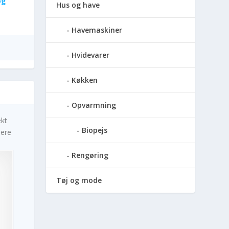
og
Hus og have
Havemaskiner
Hvidevarer
Køkken
Opvarmning
ekt
Biopejs
dere
Rengøring
Tøj og mode