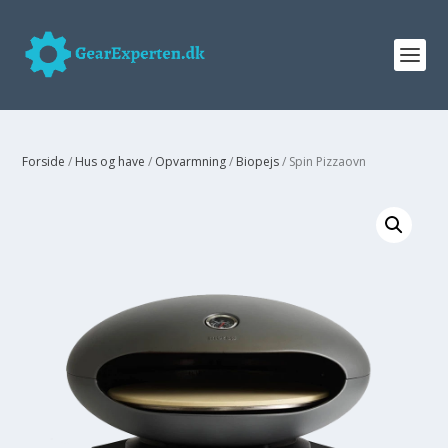
Forside
/
Hus og have
/
Opvarmning
/
Biopejs
/ Spin Pizzaovn