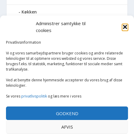
Køkken
Administrer samtykke til
Elkedler
cookies
Kaffemaskiner
Privatlivsinformation
Vi og vores samarbejdspartnere bruger cookies og andre relaterede
Køkkenmaskiner og tilbehør
teknologier til at optimere vores websted og vores service. Disse
bruges f.eks. til statistik, marketing, funktioner til sociale medier samt
trafikanalyse.
Køkkenvægte
Ved at benytte denne hjemmeside accepterer du vores brug af disse
Miksere & blendere
teknologier.
Se vores
privatlivspolitik
og læs mere i vores
Opvarmning
GODKEND
Rengøring
AFVIS
Tøj og mode