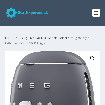
Forside
/
Hus og have
/
Køkken
/
Kaffemaskiner
/ Smeg 50s Style
kaffemaskine DCF02GREU (grå)