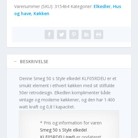
Varenummer (SKU):
315464
Kategorier:
Elkedler
,
Hus
og have
,
Køkken
BESKRIVELSE
Denne Smeg 50 s Style elkedel KLF05RDEU er et
smukt element i ethvert køkken med sit stilfulde
50er retrodesign. Elkedlen komplimenter både
vintage og moderne køkkener, og den har 1.400
watt kraft og 0,8 l kapacitet.
* Pris og information for varen
Smeg 50 s Style elkedel
KLF05RDEU (rød)
er opdateret