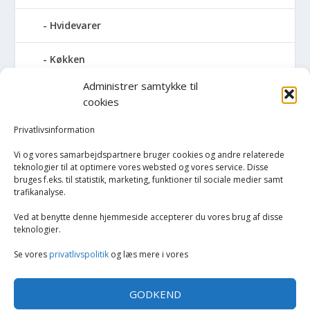
Hvidevarer
Køkken
Administrer samtykke til
Elkedler
cookies
Kaffemaskiner
Privatlivsinformation
Vi og vores samarbejdspartnere bruger cookies og andre relaterede
Køkkenmaskiner og tilbehør
teknologier til at optimere vores websted og vores service. Disse
bruges f.eks. til statistik, marketing, funktioner til sociale medier samt
trafikanalyse.
Køkkenvægte
Ved at benytte denne hjemmeside accepterer du vores brug af disse
Miksere & blendere
teknologier.
Se vores
privatlivspolitik
og læs mere i vores
Opvarmning
GODKEND
Rengøring