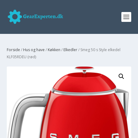
Forside
/
Hus og have
/
Køkken
/
Elkedler
/ Smeg 50 s Style elkedel
KLF05RDEU (rød)