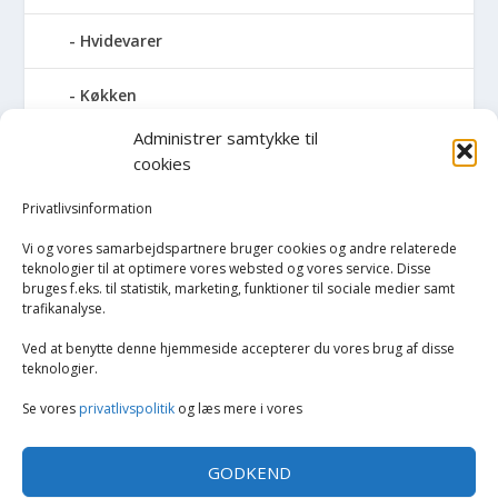
Hvidevarer
Køkken
Administrer samtykke til
Elkedler
cookies
Kaffemaskiner
Privatlivsinformation
Vi og vores samarbejdspartnere bruger cookies og andre relaterede
Køkkenmaskiner og tilbehør
teknologier til at optimere vores websted og vores service. Disse
bruges f.eks. til statistik, marketing, funktioner til sociale medier samt
trafikanalyse.
Køkkenvægte
Ved at benytte denne hjemmeside accepterer du vores brug af disse
Miksere & blendere
teknologier.
Se vores
privatlivspolitik
og læs mere i vores
Opvarmning
GODKEND
Rengøring