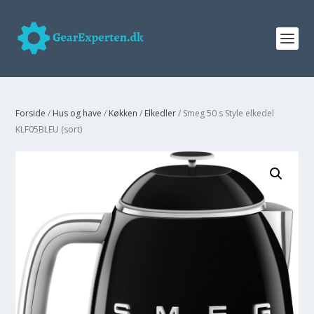
Forside
/
Hus og have
/
Køkken
/
Elkedler
/ Smeg 50 s Style elkedel
KLF05BLEU (sort)