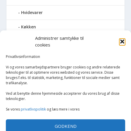
Hvidevarer
Køkken
Administrer samtykke til
Elkedler
cookies
Kaffemaskiner
Privatlivsinformation
Vi og vores samarbejdspartnere bruger cookies og andre relaterede
Køkkenmaskiner og tilbehør
teknologier til at optimere vores websted og vores service. Disse
bruges f.eks. til statistik, marketing, funktioner til sociale medier samt
trafikanalyse.
Køkkenvægte
Ved at benytte denne hjemmeside accepterer du vores brug af disse
Miksere & blendere
teknologier.
Se vores
privatlivspolitik
og læs mere i vores
Opvarmning
GODKEND
Rengøring