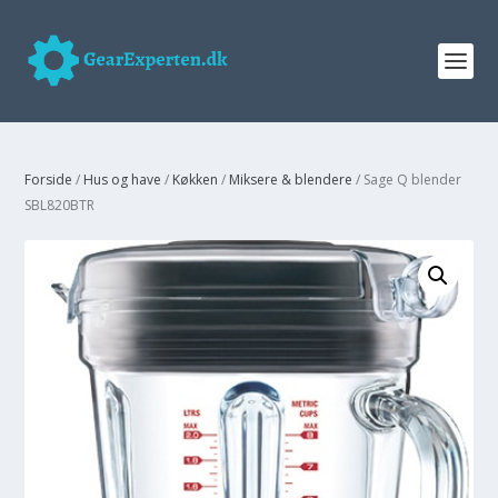
Forside
/
Hus og have
/
Køkken
/
Miksere & blendere
/ Sage Q blender
SBL820BTR