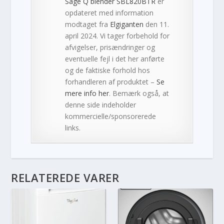
Sage Q blender SBL820BTR
er
opdateret med information
modtaget fra
Elgiganten
den 11.
april 2024. Vi tager forbehold for
afvigelser, prisændringer og
eventuelle fejl i det her anførte
og de faktiske forhold hos
forhandleren af produktet –
Se
mere info her
. Bemærk også, at
denne side indeholder
kommercielle/sponsorerede
links.
RELATEREDE VARER