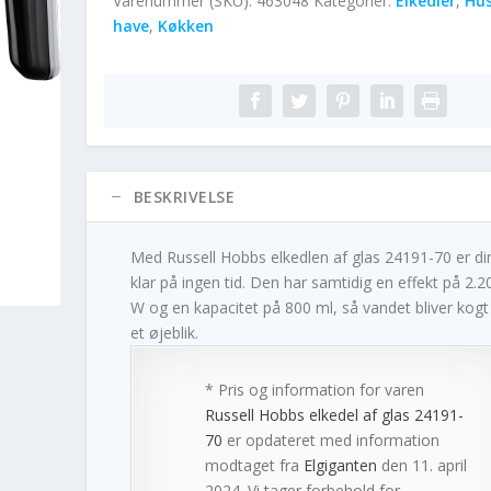
Varenummer (SKU):
463048
Kategorier:
Elkedler
,
Hus
have
,
Køkken
BESKRIVELSE
Med Russell Hobbs elkedlen af glas 24191-70 er di
klar på ingen tid. Den har samtidig en effekt på 2.2
W og en kapacitet på 800 ml, så vandet bliver kogt
et øjeblik.
* Pris og information for varen
Russell Hobbs elkedel af glas 24191-
70
er opdateret med information
modtaget fra
Elgiganten
den 11. april
2024. Vi tager forbehold for