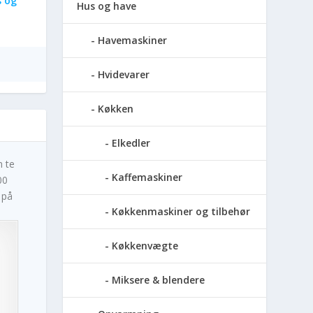
 og
Hus og have
Havemaskiner
Hvidevarer
Køkken
Elkedler
n te
Kaffemaskiner
00
 på
Køkkenmaskiner og tilbehør
Køkkenvægte
Miksere & blendere