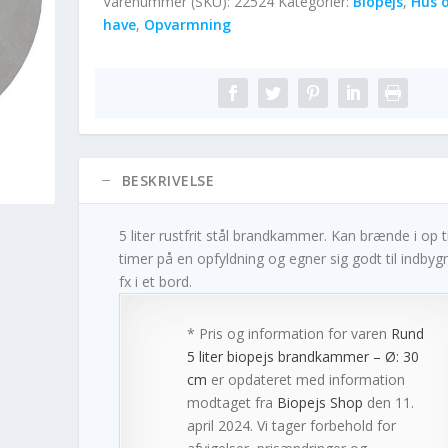
Varenummer (SKU):
22524
Kategorier:
Biopejs
,
Hus 
have
,
Opvarmning
BESKRIVELSE
5 liter rustfrit stål brandkammer. Kan brænde i op ti
timer på en opfyldning og egner sig godt til indbyg
fx i et bord.
* Pris og information for varen
Rund
5 liter biopejs brandkammer – Ø: 30
cm
er opdateret med information
modtaget fra
Biopejs Shop
den 11.
april 2024. Vi tager forbehold for