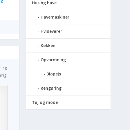
og
Hus og have
Havemaskiner
Hvidevarer
Køkken
Opvarmning
l 10
Biopejs
ning,
Rengøring
Tøj og mode