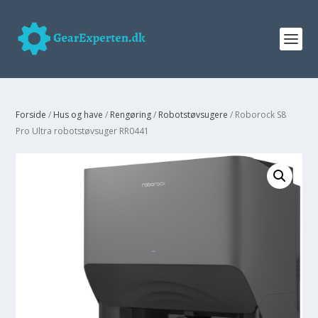
Forside
/
Hus og have
/
Rengøring
/
Robotstøvsugere
/ Roborock S8
Pro Ultra robotstøvsuger RR0441