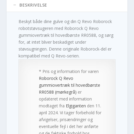
BESKRIVELSE
Beskyt både dine gulve og din Q Revo Roborock
robotstøvsugeren med Roborock Q Revo
gummiovertræk til hovedbørste RR0588, og sørg
for, at intet bliver beskadiget under
støvsugningen. Denne originale Roborock-del er
kompatibel med Q Revo-serien.
* Pris og information for varen
Roborock Q Revo
gummiovertræk til hovedbørste
RR0588 (mørkegrå)
er
opdateret med information
modtaget fra
Elgiganten
den 11.
april 2024. Vi tager forbehold for
afvigelser, prisændringer og
eventuelle fejl i det her anførte
og de faktiske forhold hos