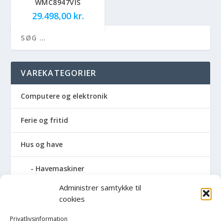
WMC8947VIS
29.498,00
kr.
VAREKATEGORIER
Computere og elektronik
Ferie og fritid
Hus og have
Havemaskiner
Administrer samtykke til
Hvidevarer
cookies
Køkken
Privatlivsinformation