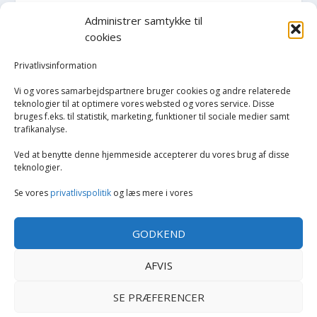
Administrer samtykke til
Hvidevarer
cookies
Køkken
Privatlivsinformation
Vi og vores samarbejdspartnere bruger cookies og andre relaterede
Opvarmning
teknologier til at optimere vores websted og vores service. Disse
bruges f.eks. til statistik, marketing, funktioner til sociale medier samt
trafikanalyse.
Rengøring
Ved at benytte denne hjemmeside accepterer du vores brug af disse
Robotstøvsugere
teknologier.
Se vores
privatlivspolitik
og læs mere i vores
Støvsugere
GODKEND
Tilbehør til støvsugere og rengøring
AFVIS
Tøj og mode
SE PRÆFERENCER