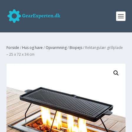
Forside
/
Hus og have
/
Opvarmning
/
Biopejs
/ Rektangulær grillplade
– 25 x 72 x 34 cm