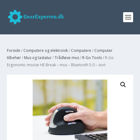
Forside
/
Computere og elektronik
/
Computere
/
Computer
tilbehør
/
Mus og tastatur
/
Trådløse mus
/
R-Go Tools
/ R-Go
Ergonomic mouse HE Break – mus – Bluetooth 5.0 – sort