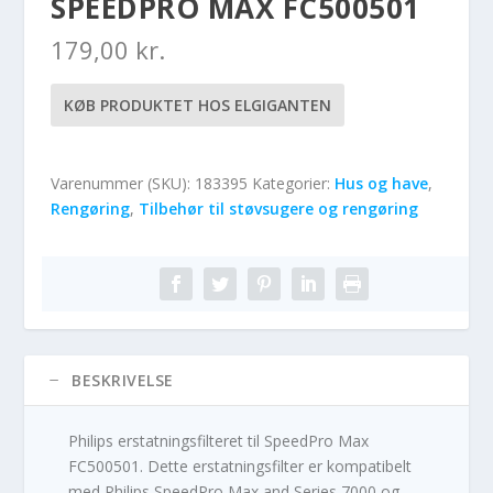
SPEEDPRO MAX FC500501
179,00
kr.
KØB PRODUKTET HOS ELGIGANTEN
Varenummer (SKU):
183395
Kategorier:
Hus og have
,
Rengøring
,
Tilbehør til støvsugere og rengøring
BESKRIVELSE
Philips erstatningsfilteret til SpeedPro Max
FC500501. Dette erstatningsfilter er kompatibelt
med Philips SpeedPro Max and Series 7000 og