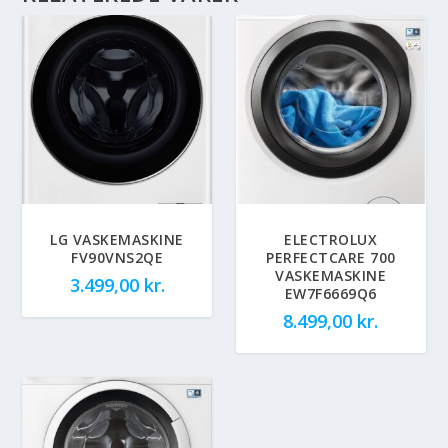
LG VASKEMASKINE
ELECTROLUX
FV90VNS2QE
PERFECTCARE 700
VASKEMASKINE
3.499,00
kr.
EW7F6669Q6
8.499,00
kr.