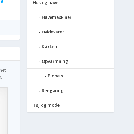
og
Hus og have
Havemaskiner
Hvidevarer
Køkken
Opvarmning
gnet
Biopejs
n.
Rengøring
Tøj og mode