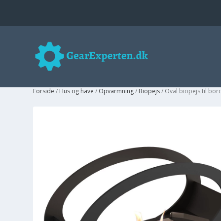
Forside
/
Hus og have
/
Opvarmning
/
Biopejs
/ Oval biopejs til bor