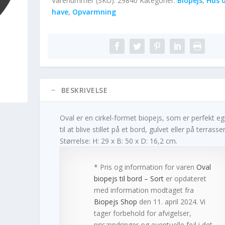
Varenummer (SKU):
29840
Kategorier:
Biopejs
,
Hus 
have
,
Opvarmning
BESKRIVELSE
Oval er en cirkel-formet biopejs, som er perfekt e
til at blive stillet på et bord, gulvet eller på terrasse
Størrelse: H: 29 x B: 50 x D: 16,2 cm.
* Pris og information for varen
Oval
biopejs til bord – Sort
er opdateret
med information modtaget fra
Biopejs Shop
den 11. april 2024. Vi
tager forbehold for afvigelser,
prisændringer og eventuelle fejl i det