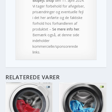
Biopejs Shop
den 11. april 2024.
Vi tager forbehold for afvigelser,
prisændringer og eventuelle fejl
i det her anførte og de faktiske
forhold hos forhandleren af
produktet –
Se mere info her
.
Bemærk også, at denne side
indeholder
kommercielle/sponsorerede
links.
RELATEREDE VARER