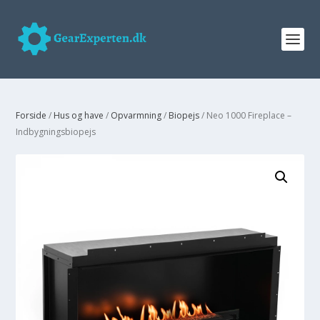
Forside
/
Hus og have
/
Opvarmning
/
Biopejs
/ Neo 1000 Fireplace –
Indbygningsbiopejs