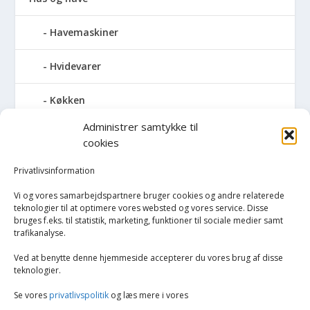
Havemaskiner
Hvidevarer
Køkken
Administrer samtykke til
Elkedler
cookies
Kaffemaskiner
Privatlivsinformation
Vi og vores samarbejdspartnere bruger cookies og andre relaterede
Køkkenmaskiner og tilbehør
teknologier til at optimere vores websted og vores service. Disse
bruges f.eks. til statistik, marketing, funktioner til sociale medier samt
trafikanalyse.
Køkkenvægte
Ved at benytte denne hjemmeside accepterer du vores brug af disse
Miksere & blendere
teknologier.
Se vores
privatlivspolitik
og læs mere i vores
Opvarmning