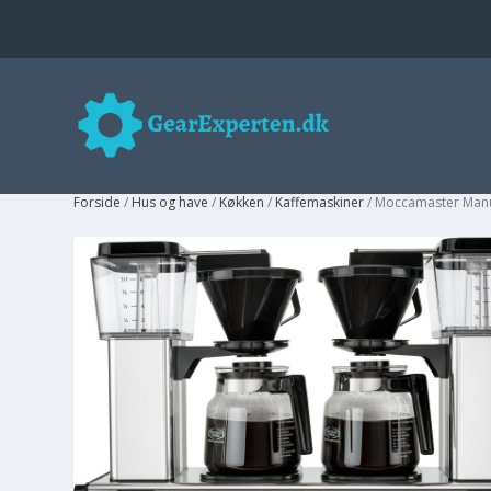
Forside
/
Hus og have
/
Køkken
/
Kaffemaskiner
/ Moccamaster Manu