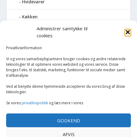
Hvidevarer
Køkken
Administrer samtykke til
Elkedler
cookies
Kaffemaskiner
Privatlivsinformation
Vi og vores samarbejdspartnere bruger cookies og andre relaterede
Køkkenmaskiner og tilbehør
teknologier til at optimere vores websted og vores service. Disse
bruges f.eks. til statistik, marketing, funktioner til sociale medier samt
trafikanalyse.
Køkkenvægte
Ved at benytte denne hjemmeside accepterer du vores brug af disse
Miksere & blendere
teknologier.
Se vores
privatlivspolitik
og læs mere i vores
Opvarmning
GODKEND
Rengøring
AFVIS
Tøj og mode