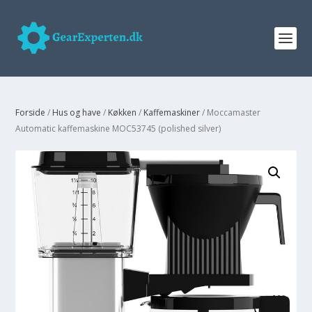
Forside
/
Hus og have
/
Køkken
/
Kaffemaskiner
/ Moccamaster
Automatic kaffemaskine MOC53745 (polished silver)