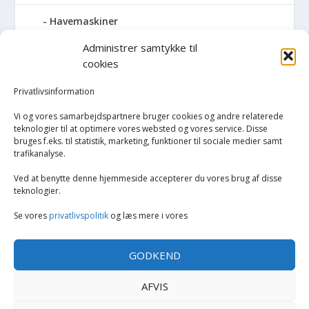
Havemaskiner
Administrer samtykke til
Hvidevarer
cookies
Køkken
Privatlivsinformation
Vi og vores samarbejdspartnere bruger cookies og andre relaterede
Opvarmning
teknologier til at optimere vores websted og vores service. Disse
bruges f.eks. til statistik, marketing, funktioner til sociale medier samt
trafikanalyse.
Rengøring
Ved at benytte denne hjemmeside accepterer du vores brug af disse
Robotstøvsugere
teknologier.
Se vores
privatlivspolitik
og læs mere i vores
Støvsugere
GODKEND
Tilbehør til støvsugere og rengøring
AFVIS
Tøj og mode