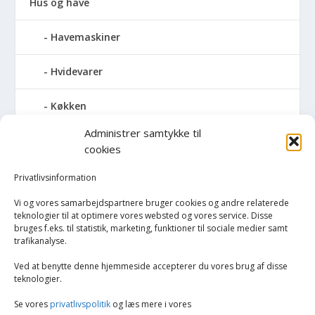
Hus og have
Havemaskiner
Hvidevarer
Køkken
Administrer samtykke til
Elkedler
cookies
Kaffemaskiner
Privatlivsinformation
Vi og vores samarbejdspartnere bruger cookies og andre relaterede
Køkkenmaskiner og tilbehør
teknologier til at optimere vores websted og vores service. Disse
bruges f.eks. til statistik, marketing, funktioner til sociale medier samt
trafikanalyse.
Køkkenvægte
Ved at benytte denne hjemmeside accepterer du vores brug af disse
Miksere & blendere
teknologier.
Se vores
privatlivspolitik
og læs mere i vores
Opvarmning