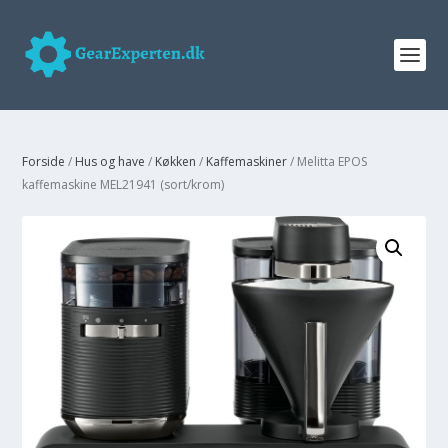
Forside
/
Hus og have
/
Køkken
/
Kaffemaskiner
/ Melitta EPOS
kaffemaskine MEL21941 (sort/krom)