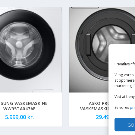
Privatlivsin
Vi og vores
at optimere 
marketing, f
Ved at beny
SUNG VASKEMASKINE
ASKO PROFESSIONAL
Se vores
pri
WW95TA047AE
VASKEMASKINE WMC8947
5.999,00
kr.
29.498,00
kr.
GO