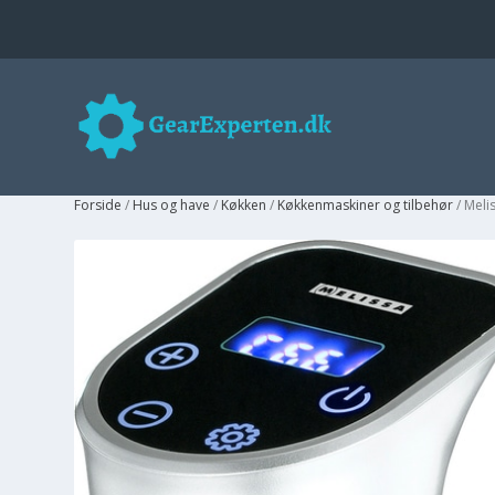
Forside
/
Hus og have
/
Køkken
/
Køkkenmaskiner og tilbehør
/ Meli