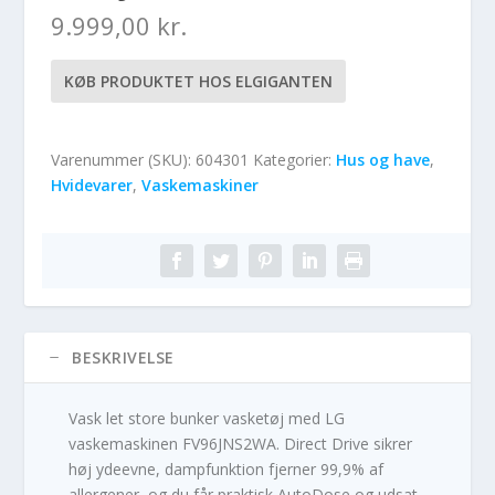
9.999,00
kr.
KØB PRODUKTET HOS ELGIGANTEN
Varenummer (SKU):
604301
Kategorier:
Hus og have
,
Hvidevarer
,
Vaskemaskiner
BESKRIVELSE
Vask let store bunker vasketøj med LG
vaskemaskinen FV96JNS2WA. Direct Drive sikrer
høj ydeevne, dampfunktion fjerner 99,9% af
allergener, og du får praktisk AutoDose og udsat