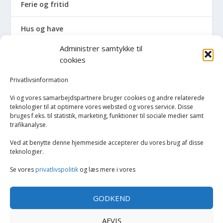
Ferie og fritid
Hus og have
Administrer samtykke til
Havemaskiner
cookies
Hvidevarer
Privatlivsinformation
Vi og vores samarbejdspartnere bruger cookies og andre relaterede
Tørretumblere og tørreskabe
teknologier til at optimere vores websted og vores service. Disse
bruges f.eks. til statistik, marketing, funktioner til sociale medier samt
trafikanalyse.
Vaskemaskiner
Ved at benytte denne hjemmeside accepterer du vores brug af disse
Køkken
teknologier.
Se vores
privatlivspolitik
og læs mere i vores
Opvarmning
GODKEND
Rengøring
AFVIS