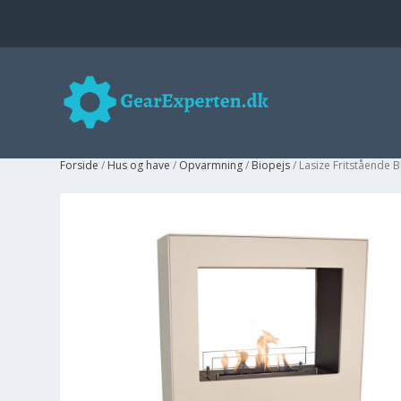
Forside
/
Hus og have
/
Opvarmning
/
Biopejs
/ Lasize Fritstående 