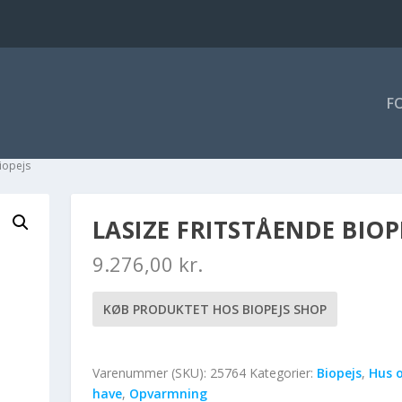
F
Biopejs
LASIZE FRITSTÅENDE BIOP
9.276,00
kr.
KØB PRODUKTET HOS BIOPEJS SHOP
Varenummer (SKU):
25764
Kategorier:
Biopejs
,
Hus 
have
,
Opvarmning